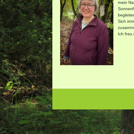
mein Nam
Sonnenfe
begleite
Sich imm
zusamme
Ich freu