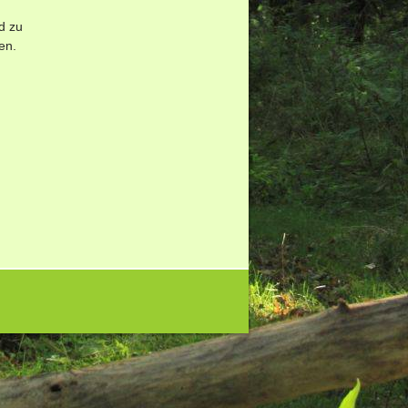
d zu
en.