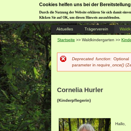
Cookies helfen uns bei der Bereitstellu
Durch die Nutzung der Website erklären Sie sich damit einve
Klicken Sie auf OK, um diesen Hinweis auszublenden.
Aktuelles
Trägerverein
Waldk
Startseite
>>
Waldkindergarten
>>
Kind
Deprecated function
: Optional
Fehlermeldung
parameter in
require_once()
(Ze
Cornelia Hurler
(Kinderpflegerin)
Hallo,