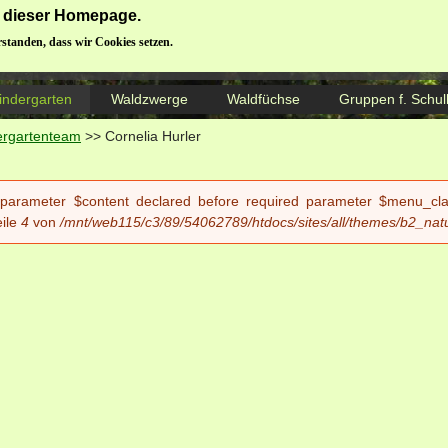
ng dieser Homepage.
Donauwörther Waldbären e.V.
rstanden, dass wir Cookies setzen.
indergarten
Waldzwerge
Waldfüchse
Gruppen f. Schul
ergartenteam
>>
Cornelia Hurler
 parameter $content declared before required parameter $menu_class
ile
4
von
/mnt/web115/c3/89/54062789/htdocs/sites/all/themes/b2_nat