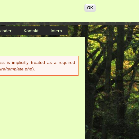
OK
kinder
Kontakt
Intern
 is implicitly treated as a required
ure/template.php
).