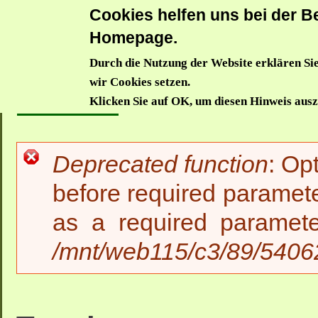
Cookies helfen uns bei der Be
Donauwörthe
Homepage.
Durch die Nutzung der Website erklären Sie
Aktuelles
Trägerverein
Waldkindergarten
Waldzwe
wir Cookies setzen.
Startseite
>>
Aktuelles
>>
T
Klicken Sie auf OK, um diesen Hinweis aus
Deprecated function
: Op
Fehlermeldung
before required paramete
as a required paramet
/mnt/web115/c3/89/54062