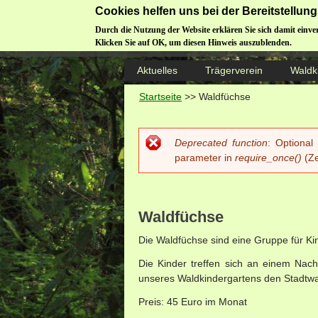
Cookies helfen uns bei der Bereitstellu
Durch die Nutzung der Website erklären Sie sich damit einve
Klicken Sie auf OK, um diesen Hinweis auszublenden.
Aktuelles
Trägerverein
Waldk
Startseite
>>
Waldfüchse
Deprecated function
: Optional
Fehlermeldung
parameter in
require_once()
(Ze
Waldfüchse
Die Waldfüchse sind eine Gruppe für Kin
Die Kinder treffen sich an einem Nac
unseres Waldkindergartens den Stadtwal
Preis: 45 Euro im Monat