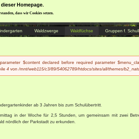
ng dieser Homepage.
Donauwörther Waldbären e.V.
rstanden, dass wir Cookies setzen.
indergarten
Waldzwerge
Waldfüchse
Gruppen f. Schul
 parameter $content declared before required parameter $menu_class
ile
4
von
/mnt/web115/c3/89/54062789/htdocs/sites/all/themes/b2_nat
dergartenkinder ab 3 Jahren bis zum Schulübertritt.
hmittag in der Woche für 2,5 Stunden, um gemeinsam mit zwei Betr
d nördlich der Parkstadt zu erkunden.