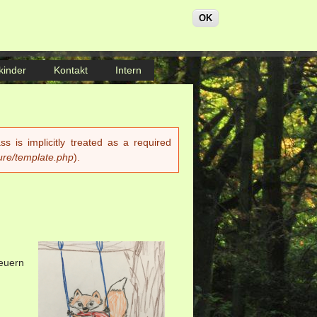
OK
kinder
Kontakt
Intern
 is implicitly treated as a required
ure/template.php
).
euern