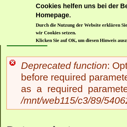
Cookies helfen uns bei der Be
Donauwörthe
Homepage.
Durch die Nutzung der Website erklären Sie
Aktuelles
Trägerverein
Waldkindergarten
Waldzwe
wir Cookies setzen.
Startseite
>>
Datenschutz
Klicken Sie auf OK, um diesen Hinweis aus
Deprecated function
: Op
Fehlermeldung
before required paramete
as a required paramet
/mnt/web115/c3/89/54062