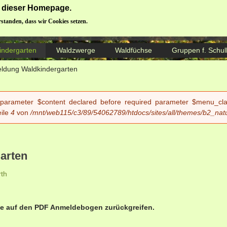
ng dieser Homepage.
Donauwörther Waldbären e.V.
rstanden, dass wir Cookies setzen.
indergarten
Waldzwerge
Waldfüchse
Gruppen f. Schul
ldung Waldkindergarten
 parameter $content declared before required parameter $menu_class
ile
4
von
/mnt/web115/c3/89/54062789/htdocs/sites/all/themes/b2_nat
arten
th
tte auf den PDF Anmeldebogen zurückgreifen.