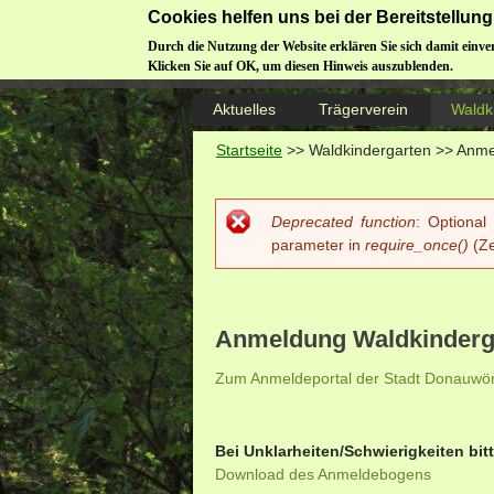
Cookies helfen uns bei der Bereitstellu
Durch die Nutzung der Website erklären Sie sich damit einve
Klicken Sie auf OK, um diesen Hinweis auszublenden.
Aktuelles
Trägerverein
Waldk
Startseite
>>
Waldkindergarten
>>
Anme
Deprecated function
: Optional
Fehlermeldung
parameter in
require_once()
(Ze
Anmeldung Waldkinderg
Zum Anmeldeportal der Stadt Donauwör
Bei Unklarheiten/Schwierigkeiten bi
Download des Anmeldebogens