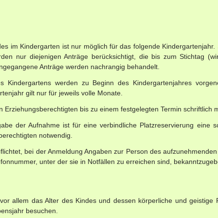
des im Kindergarten ist nur möglich für das folgende Kindergartenjahr.
den nur diejenigen Anträge berücksichtigt, die bis zum Stichtag (wi
ingegangene Anträge werden nachrangig behandelt.
 Kindergartens werden zu Beginn des Kindergartenjahres vorge
njahr gilt nur für jeweils volle Monate.
en Erziehungsberechtigten bis zu einem festgelegten Termin schriftlich
e der Aufnahme ist für eine verbindliche Platzreservierung eine sch
erechtigten notwendig.
rpflichtet, bei der Anmeldung Angaben zur Person des aufzunehmenden
fonnummer, unter der sie in Notfällen zu erreichen sind, bekanntzugeb
 vor allem das Alter des Kindes und dessen körperliche und geistige
bensjahr besuchen.