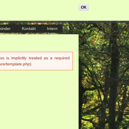
OK
kinder
Kontakt
Intern
 is implicitly treated as a required
ure/template.php
).